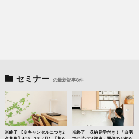
セミナー
の最新記事8件
※終了 【※キャンセルにつき2
※終了 収納見学付き！「自宅
名募集】4/20→7/6（月）「暮ら
でお片づけ講座」開催のお知ら