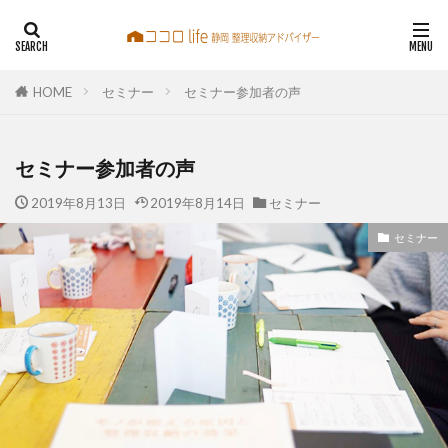
整理収納アドバイザー
静岡
静岡片づけ
わしずこころ
HOME
セミナー
セミナー参加者の声
鷲巣心
訪問お片づけ カフェ相談 お片づけセミナー
セミナー参加者の声
2019年8月13日
2019年8月14日
セミナー
セミナー
検索