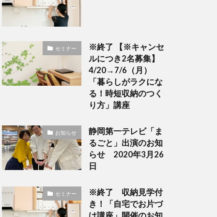
※終了 【※キャンセ
セミナー
ルにつき2名募集】
4/20→7/6（月）
「暮らしがラクにな
る！時短収納のつく
り方」講座
静岡第一テレビ「ま
お知らせ
るごと」出演のお知
らせ 2020年3月26
日
※終了 収納見学付
セミナー
き！「自宅でお片づ
け講座」開催のお知