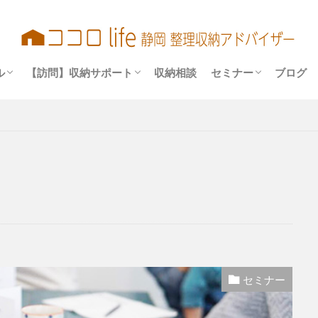
アドバイザーになるまで
出演
・相談会 実績
サービス内容
お申込み～作業完了までの流れ
実例（before／after）
セミナー参加者の声
セミナー・相談会 
検索
ル
【訪問】収納サポート
収納相談
セミナー
ブログ
アドバイザーになるまで
出演
・相談会 実績
サービス内容
お申込み～作業完了までの流れ
実例（before／after）
セミナー参加者の声
セミナー・相談会 
セミナー