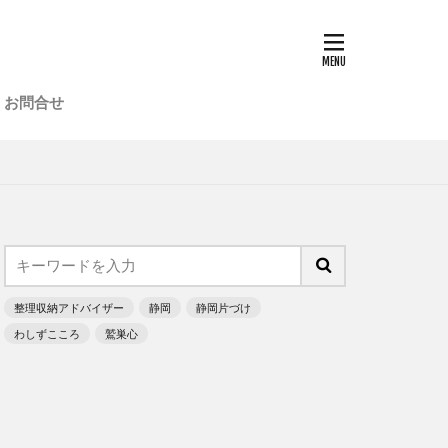
実績
お問合せ
実績
整理収納アドバイザー
静岡
静岡片づけ
わしずこころ
鷲巣心