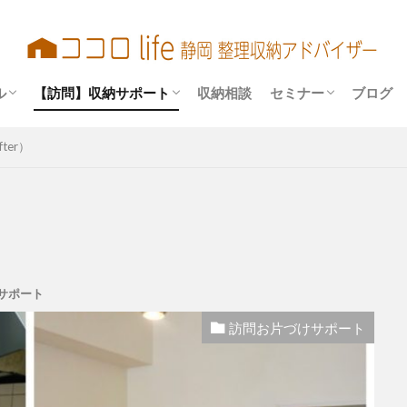
アドバイザーになるまで
出演
・相談会 実績
サービス内容
お申込み～作業完了までの流れ
実例（before／after）
セミナー参加者の声
セミナー・相談会 
検索
ル
【訪問】収納サポート
収納相談
セミナー
ブログ
アドバイザーになるまで
出演
・相談会 実績
サービス内容
お申込み～作業完了までの流れ
実例（before／after）
セミナー参加者の声
セミナー・相談会 
ter）
サポート
訪問お片づけサポート