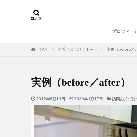
整理収納
メディア
セミナー
プロフィー
整理収納
メディア
セミナー
訪問お片づけサポート
実例（before／af
HOME
実例（before／after）
2019年8月13日
2020年1月17日
訪問お片づけ