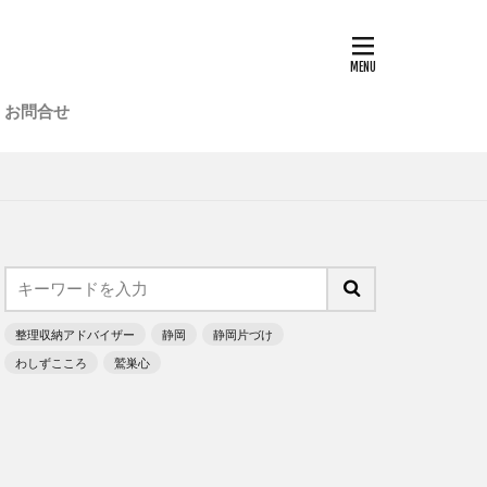
実績
お問合せ
実績
整理収納アドバイザー
静岡
静岡片づけ
わしずこころ
鷲巣心