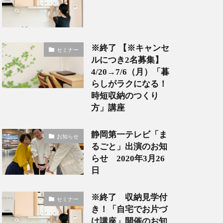
※終了 【※キャンセ
セミナー
ルにつき2名募集】
4/20→7/6（月）「暮
らしがラクになる！
時短収納のつくり
方」講座
静岡第一テレビ「ま
お知らせ
るごと」出演のお知
らせ 2020年3月26
日
※終了 収納見学付
セミナー
き！「自宅でお片づ
け講座」開催のお知