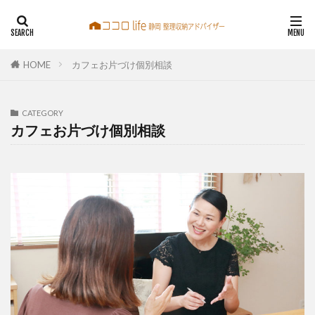
整理収納アドバイザー
静岡
静岡片づけ
わしずこころ
HOME
カフェお片づけ個別相談
鷲巣心
訪問お片づけ カフェ相談 お片づけセミナー
CATEGORY
カフェお片づけ個別相談
検索