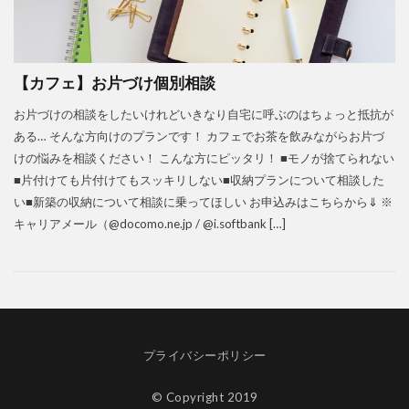
【カフェ】お片づけ個別相談
お片づけの相談をしたいけれどいきなり自宅に呼ぶのはちょっと抵抗が
ある… そんな方向けのプランです！ カフェでお茶を飲みながらお片づ
けの悩みを相談ください！ こんな方にピッタリ！ ■モノが捨てられない
■片付けても片付けてもスッキリしない■収納プランについて相談した
い■新築の収納について相談に乗ってほしい お申込みはこちらから⇓ ※
キャリアメール（@docomo.ne.jp / @i.softbank […]
プライバシーポリシー
© Copyright 2019