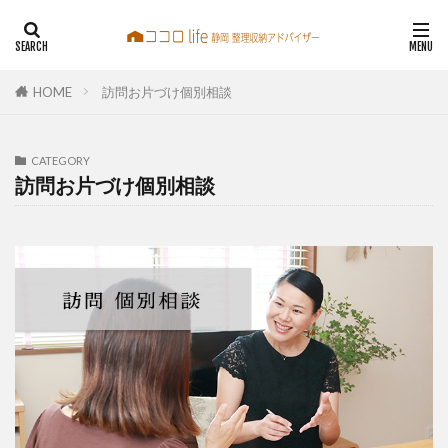
整理収納アドバイザー
静岡
静岡片づけ
わしずこころ
HOME
訪問お片づけ個別相談
鷲巣心
訪問お片づけ カフェ相談 お片づけセミナー
CATEGORY
訪問お片づけ個別相談
検索